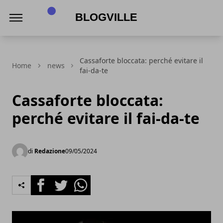
BlogVille
Cassaforte bloccata: perché evitare il
Home
news
fai-da-te
Cassaforte bloccata:
perché evitare il fai-da-te
di
Redazione
09/05/2024
Facebook
Twitter
Whatsapp