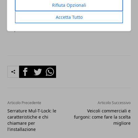
sicurezza dei vostri beni preziosi ma offre anche una
Rifiuta Opzionali
maggiore serenità, sapendo che la vostra proprietà
Accetta Tutto
è protetta dalle tecnologie di sicurezza più avanzate
disponibili sul mercato.
Facebook
Twitter
Whatsapp
Articolo Precedente
Articolo Successivo
Serrature Mul-T-Lock: le
Veicoli commerciali e
caratteristiche e chi
furgoni: come fare la scelta
chiamare per
migliore
l'installazione