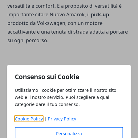
versatilità e comfort. E a proposito di versatilità è
importante citare Nuovo Amarok, il
pick-up
prodotto da Volkswagen, con un motore
accattivante e una tenuta di strada adatta a portare
su ogni percorso.
Consenso sui Cookie
Facebook
Twitter
Whatsapp
Utilizziamo i cookie per ottimizzare il nostro sito
web e il nostro servizio. Puoi scegliere a quali
categorie dare il tuo consenso.
Articolo Precedente
Articolo Successivo
Cookie Policy
|
Privacy Policy
Cassaforte bloccata:
Automobili di seconda
perché evitare il fai-da-te
mano: scopri le migliori
Personalizza
occasioni