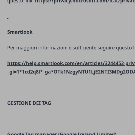
questo link:
https://privacy.microsoft.com/it-it/priv
Smartlook
Per maggiori informazioni è sufficiente seguire questo l
https://help.smartlook.com/en/articles/3244452-priv
_gl=1*1cd2q8l*_ga*OTk1NzgyNTU1LjE2NTI3MDg2O
GESTIONE DEI TAG
Google Tag manager (Google Ireland Limited)