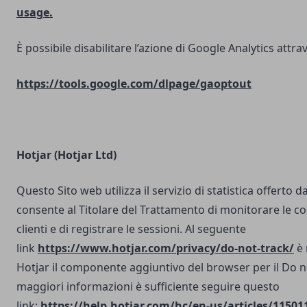
usage.
È possibile disabilitare l’azione di Google Analytics attrav
https://tools.google.com/dlpage/gaoptout
Hotjar (Hotjar Ltd)
Questo Sito web utilizza il servizio di statistica offerto d
consente al Titolare del Trattamento di monitorare le co
clienti e di registrare le sessioni. Al seguente
link
https://www.hotjar.com/privacy/do-not-track/
è 
Hotjar il componente aggiuntivo del browser per il Do n
maggiori informazioni è sufficiente seguire questo
link:
https://help.hotjar.com/hc/en-us/articles/11501