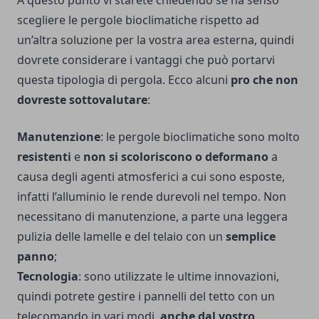
A questo punto vi starete chiedendo se ha senso
scegliere le pergole bioclimatiche rispetto ad
un’altra soluzione per la vostra area esterna, quindi
dovrete considerare i vantaggi che può portarvi
questa tipologia di pergola. Ecco alcuni
pro che non
dovreste sottovalutare
:
Manutenzione
: le pergole bioclimatiche sono molto
resistenti
e
non si scoloriscono o deformano
a
causa degli agenti atmosferici a cui sono esposte,
infatti l’alluminio le rende durevoli nel tempo. Non
necessitano di manutenzione, a parte una leggera
pulizia delle lamelle e del telaio con un
semplice
panno
;
Tecnologia
: sono utilizzate le ultime innovazioni,
quindi potrete gestire i pannelli del tetto con un
telecomando in vari modi,
anche dal vostro