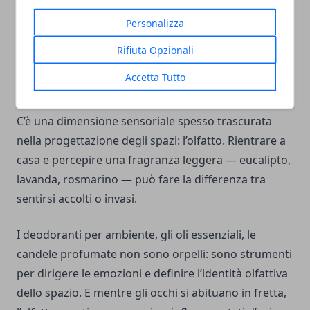
un vaso, una coperta — possono agire da accenti
Personalizza
emotivi, piccole scariche di energia che non
disturbano l’equilibrio generale dello spazio.
Rifiuta Opzionali
Accetta Tutto
Profumo, un senso dimenticato
C’è una dimensione sensoriale spesso trascurata
nella progettazione degli spazi: l’olfatto. Rientrare a
casa e percepire una fragranza leggera — eucalipto,
lavanda, rosmarino — può fare la differenza tra
sentirsi accolti o invasi.
I deodoranti per ambiente, gli oli essenziali, le
candele profumate non sono orpelli: sono strumenti
per dirigere le emozioni e definire l’identità olfattiva
dello spazio. E mentre gli occhi si abituano in fretta,