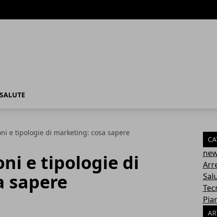
SALUTE
oni e tipologie di marketing: cosa sapere
CA
ne
oni e tipologie di
Arr
a sapere
Sal
Tec
Pia
AR