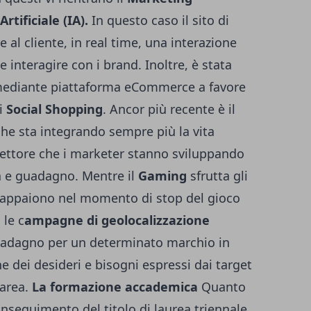
rtificiale (IA).
In questo caso il sito di
 al cliente, in real time, una interazione
e interagire con i brand. Inoltre, è stata
o mediante piattaforma eCommerce a favore
di
Social Shopping
. Ancor più recente è il
he sta integrando sempre più la vita
settore che i marketer stanno sviluppando
 e guadagno. Mentre il
Gaming
sfrutta gli
 appaiono nel momento di stop del gioco
 le c
ampagne di geolocalizzazione
guadagno per un determinato marchio in
ne dei desideri e bisogni espressi dai target
 area.
La formazione accademica
Quanto
nseguimento del titolo di laurea triennale