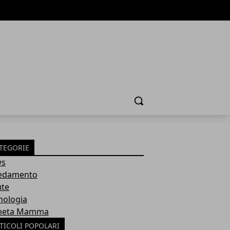
Cerca
TEGORIE
ws
edamento
ute
nologia
neta Mamma
TICOLI POPOLARI