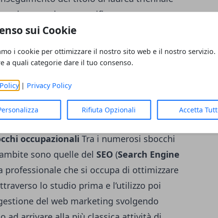
nte legato ad uno specifico percorso
enso sui Cookie
rtire da un qualsiasi corso di laurea il cui
so università tradizionali sia presso
amo i cookie per ottimizzare il nostro sito web e il nostro servizio.
a metodologia didattica a distanza, come
re a quali categorie dare il tuo consenso.
ematica Niccolò Cusano. Sarà poi
Policy
|
Privacy Policy
 percorso post laurea da individuare tra
le
marketing
di I o II livello o un corso di
Personalizza
Rifiuta Opzionali
Accetta Tut
 importante la conoscenza fluente di
cchi occupazionali
Tra i numerosi sbocchi
ù ambite sono quelle del
SEO
(
Search Engine
ra professionale che si occupa di ottimizzare
attraverso lo studio prima e l’utilizzo poi
a gestione del web marketing svolgendo
o ad arrivare alla più classica attività di