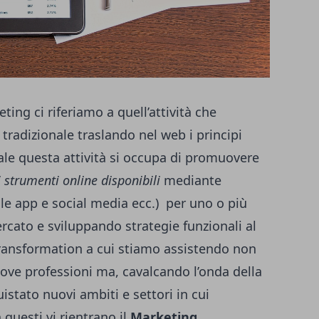
ing ci riferiamo a quell’attività che
 tradizionale traslando nel web i principi
tale questa attività si occupa di promuovere
li strumenti online disponibili
mediante
ile app e social media ecc.) per uno o più
rcato e sviluppando strategie funzionali al
 transformation a cui stiamo assistendo non
uove professioni ma, cavalcando l’onda della
istato nuovi ambiti e settori in cui
 questi vi rientrano il
Marketing