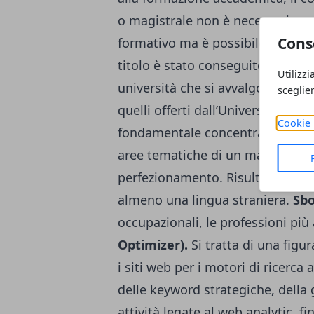
o magistrale non è necessariame
Cons
formativo ma è possibile anche pa
titolo è stato conseguito sia pres
Utilizzi
università che si avvalgono dell
sceglie
quelli offerti dall’Università Tel
Cookie 
fondamentale concentrarsi su un
aree tematiche di un master in 
perfezionamento. Risulta inoltre
almeno una lingua straniera.
Sbo
occupazionali, le professioni pi
Optimizer).
Si tratta di una figu
i siti web per i motori di ricerca 
delle keyword strategiche, dell
attività legate al web analytic, fin