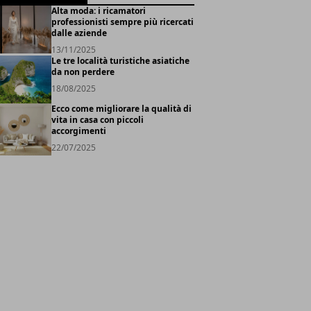
Alta moda: i ricamatori
professionisti sempre più ricercati
dalle aziende
13/11/2025
Le tre località turistiche asiatiche
da non perdere
18/08/2025
Ecco come migliorare la qualità di
vita in casa con piccoli
accorgimenti
22/07/2025