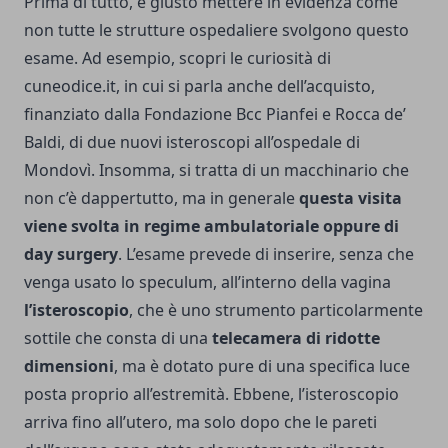
Prima di tutto, è giusto mettere in evidenza come
non tutte le strutture ospedaliere svolgono questo
esame. Ad esempio,
scopri le curiosità di
cuneodice.it
, in cui si parla anche dell’acquisto,
finanziato dalla Fondazione Bcc Pianfei e Rocca de’
Baldi, di due nuovi isteroscopi all’ospedale di
Mondovì. Insomma, si tratta di un macchinario che
non c’è dappertutto, ma in generale
questa visita
viene svolta in regime ambulatoriale oppure di
day surgery
. L’esame prevede di inserire, senza che
venga usato lo speculum, all’interno della vagina
l’isteroscopio
, che è uno strumento particolarmente
sottile che consta di una
telecamera di ridotte
dimensioni
, ma è dotato pure di una specifica luce
posta proprio all’estremità. Ebbene, l’isteroscopio
arriva fino all’utero, ma solo dopo che le pareti