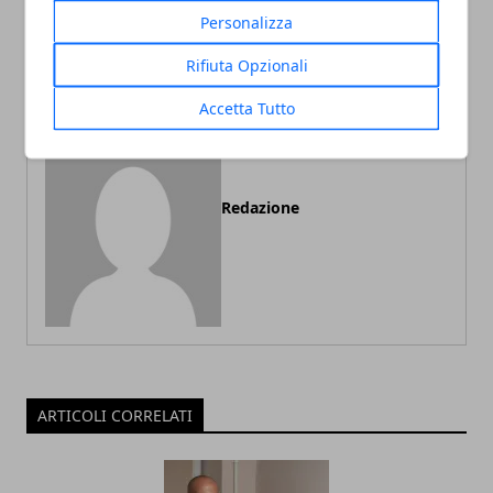
maglietta: quali sono le
manutenzione ascensori
Personalizza
idee migliori?
tutto ciò che c’è da sapere
Rifiuta Opzionali
Accetta Tutto
Redazione
ARTICOLI CORRELATI