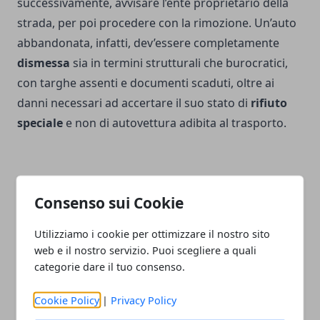
successivamente, avvisare l’ente proprietario della
strada, per poi procedere con la rimozione. Un’auto
abbandonata, infatti, dev’essere completamente
dismessa
sia in termini strutturali che burocratici,
con targhe assenti e documenti scaduti, oltre ai
danni necessari ad accertare il suo stato di
rifiuto
speciale
e non di autovettura adibita al trasporto.
Consenso sui Cookie
Facebook
Twitter
Whatsapp
Utilizziamo i cookie per ottimizzare il nostro sito
web e il nostro servizio. Puoi scegliere a quali
categorie dare il tuo consenso.
Articolo Precedente
Articolo Successivo
Cookie Policy
|
Privacy Policy
Personalizzare una
Installazione e