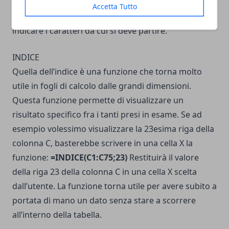
aver deciso la parola da cercare (testo), con stringa
Accetta Tutto
selezioniamo la cella in cui cercare ed inizio sta ad
indicare i caratteri da cui si deve partire.
INDICE
Quella dell’indice è una funzione che torna molto
utile in fogli di calcolo dalle grandi dimensioni.
Questa funzione permette di visualizzare un
risultato specifico fra i tanti presi in esame. Se ad
esempio volessimo visualizzare la 23esima riga della
colonna C, basterebbe scrivere in una cella X la
funzione:
=INDICE(C1:C75;23)
Restituirà il valore
della riga 23 della colonna C in una cella X scelta
dall’utente. La funzione torna utile per avere subito a
portata di mano un dato senza stare a scorrere
all’interno della tabella.